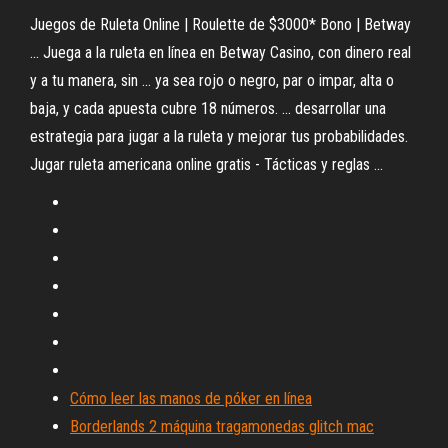
Juegos de Ruleta Online | Roulette de $3000* Bono | Betway
... Juega a la ruleta en línea en Betway Casino, con dinero real
y a tu manera, sin ... ya sea rojo o negro, par o impar, alta o
baja, y cada apuesta cubre 18 números. ... desarrollar una
estrategia para jugar a la ruleta y mejorar tus probabilidades.
Jugar ruleta americana online gratis - Tácticas y reglas ...
Cómo leer las manos de póker en línea
Borderlands 2 máquina tragamonedas glitch mac