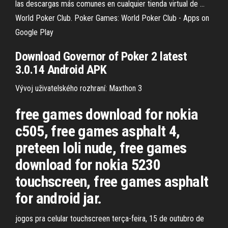
las descargas más comunes en cualquier tienda virtual de ...
World Poker Club. Poker Games: World Poker Club - Apps on
Google Play
Download Governor of Poker 2 latest
3.0.14 Android APK
Vývoj uživatelského rozhraní: Maxthon 3
free games download for nokia
c505, free games asphalt 4,
preteen loli nude, free games
download for nokia 5230
touchscreen, free games asphalt
for android jar.
jogos pra celular touchscreen terça-feira, 15 de outubro de