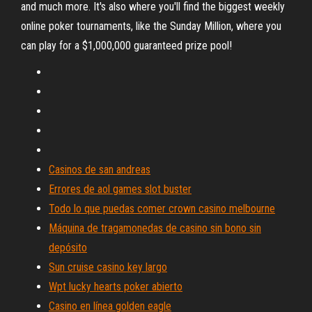
and much more. It's also where you'll find the biggest weekly
online poker tournaments, like the Sunday Million, where you
can play for a $1,000,000 guaranteed prize pool!
Casinos de san andreas
Errores de aol games slot buster
Todo lo que puedas comer crown casino melbourne
Máquina de tragamonedas de casino sin bono sin
depósito
Sun cruise casino key largo
Wpt lucky hearts poker abierto
Casino en línea golden eagle