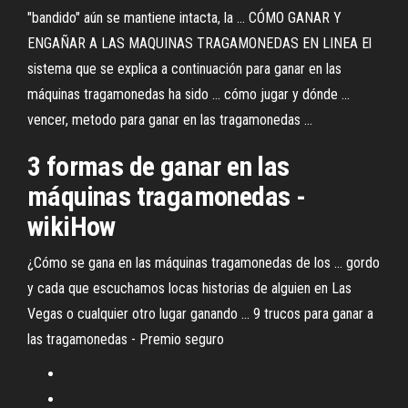
"bandido" aún se mantiene intacta, la ... CÓMO GANAR Y
ENGAÑAR A LAS MAQUINAS TRAGAMONEDAS EN LINEA El
sistema que se explica a continuación para ganar en las
máquinas tragamonedas ha sido ... cómo jugar y dónde ...
vencer, metodo para ganar en las tragamonedas ...
3 formas
de
ganar en
las
máquinas
tragamonedas
-
wikiHow
¿Cómo se gana en las máquinas tragamonedas de los ... gordo
y cada que escuchamos locas historias de alguien en Las
Vegas o cualquier otro lugar ganando ... 9 trucos para ganar a
las tragamonedas - Premio seguro