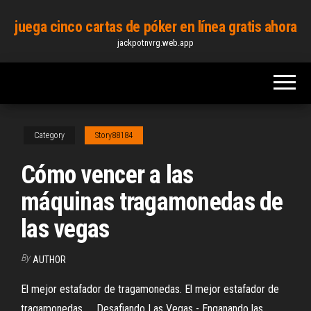
Skip
juega cinco cartas de póker en línea gratis ahora
to
jackpotnvrg.web.app
the
content
Category
Story88184
Cómo vencer a las
máquinas tragamonedas de
las vegas
By
AUTHOR
El mejor estafador de tragamonedas. El mejor estafador de
tragamonedas. ... Desafiando Las Vegas - Enganando las