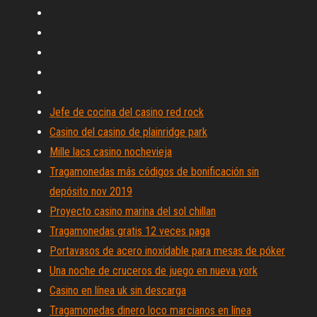
Jefe de cocina del casino red rock
Casino del casino de plainridge park
Mille lacs casino nochevieja
Tragamonedas más códigos de bonificación sin
depósito nov 2019
Proyecto casino marina del sol chillan
Tragamonedas gratis 12 veces paga
Portavasos de acero inoxidable para mesas de póker
Una noche de cruceros de juego en nueva york
Casino en línea uk sin descarga
Tragamonedas dinero loco marcianos en línea