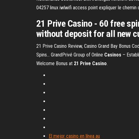
04257 linux iwlwifi access point expliquer le chemin 
21 Prive Casino - 60 free sp
without deposit for all new c
21 Prive Casino Review, Casino Grand Bay Bonus Cod
Spins... GrandPrivé Group of Online
Casinos
– Establ
Welcome Bonus at
21
Prive
Casino
.
El mejor casino en línea au