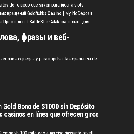
isitos de rejuego que sirven para jugar a slots
ых вращений Goldfishka
Casino
| My NoDeposit
Престолов + BattleStar Galaktica только для
лова, фразы и веб-
over nuevos juegos y para impulsar la experiencia de
on Gold Bono de $1000 sin Depósito
Los casinos en línea que ofrecen giros
39 ymqa yh-100 mito eco e narciso riassunto revell