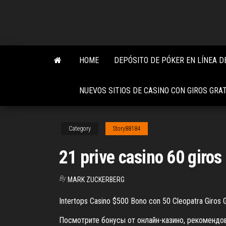
Skip
to
the
content
HOME
DEPÓSITO DE PÓKER EN LÍNEA DE
NUEVOS SITIOS DE CASINO CON GIROS GRAT
Category
Story88184
21 prive casino 60 giros 
By
MARK ZUCKERBERG
Intertops Casino $500 Bono con 50 Cleopatra Giros G
Посмотрите бонусы от онлайн-казино, рекомендов