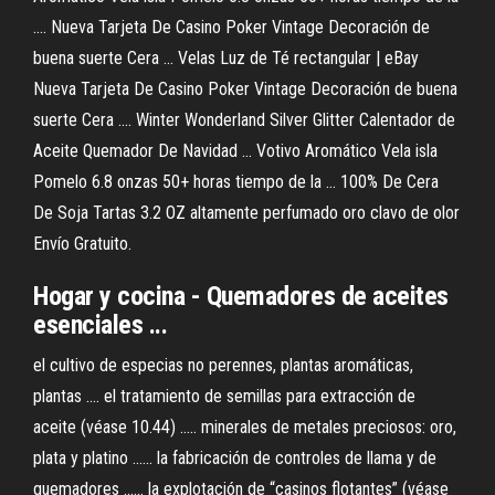
.... Nueva Tarjeta De Casino Poker Vintage Decoración de
buena suerte Cera ... Velas Luz de Té rectangular | eBay
Nueva Tarjeta De Casino Poker Vintage Decoración de buena
suerte Cera .... Winter Wonderland Silver Glitter Calentador de
Aceite Quemador De Navidad ... Votivo Aromático Vela isla
Pomelo 6.8 onzas 50+ horas tiempo de la ... 100% De Cera
De Soja Tartas 3.2 OZ altamente perfumado oro clavo de olor
Envío Gratuito.
Hogar y cocina - Quemadores de aceites
esenciales ...
el cultivo de especias no perennes, plantas aromáticas,
plantas .... el tratamiento de semillas para extracción de
aceite (véase 10.44) ..... minerales de metales preciosos: oro,
plata y platino ...... la fabricación de controles de llama y de
quemadores ...... la explotación de “casinos flotantes” (véase