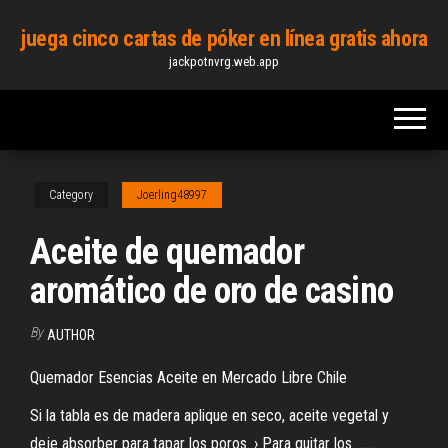
Skip
juega cinco cartas de póker en línea gratis ahora
to
jackpotnvrg.web.app
the
content
Category
Joerling48997
Aceite de quemador
aromático de oro de casino
By
AUTHOR
Quemador Esencias Aceite en Mercado Libre Chile
Si la tabla es de madera aplique en seco, aceite vegetal y
deje absorber para tapar los poros. › Para quitar los ......