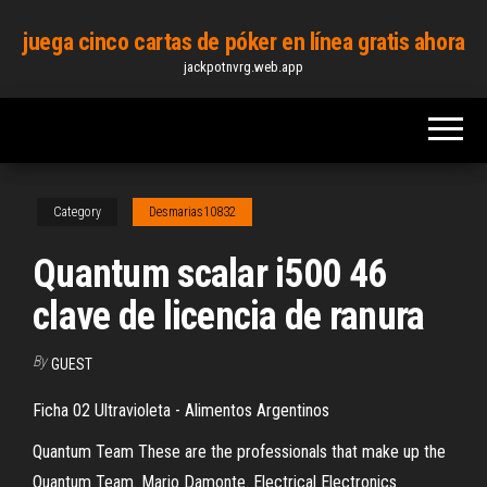
Skip
juega cinco cartas de póker en línea gratis ahora
to
jackpotnvrg.web.app
the
content
Category
Desmarias10832
Quantum scalar i500 46
clave de licencia de ranura
By
GUEST
Ficha 02 Ultravioleta - Alimentos Argentinos
Quantum Team These are the professionals that make up the
Quantum Team. Mario Damonte. Electrical Electronics