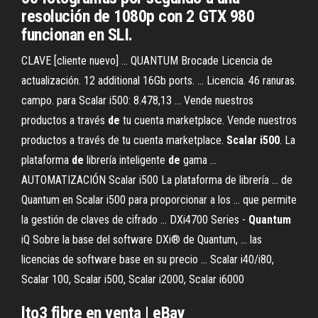
resolución de 1080p con 2 GTX 980
funcionan en SLI.
CLAVE [cliente nuevo] ... QUANTUM Brocade Licencia de
actualización. 12 additional 16Gb ports. ... Licencia. 46 ranuras.
campo. para Scalar i500: 8.478,13 ... Vende nuestros
productos a través
de
tu cuenta marketplace. Vende nuestros
productos a través de tu cuenta marketplace.
Scalar
i500
. La
plataforma
de
librería inteligente
de
gama ...
AUTOMATIZACIÓN Scalar i500 La plataforma de librería ... de
Quantum en Scalar i500 para proporcionar a los ... que permite
la gestión de claves de cifrado ... DXi4700 Series -
Quantum
iQ Sobre la base del software DXi® de Quantum, ... las
licencias de software base en su precio ... Scalar i40/i80,
Scalar 100, Scalar i500, Scalar i2000, Scalar i6000
lto3 fibre en venta | eBay