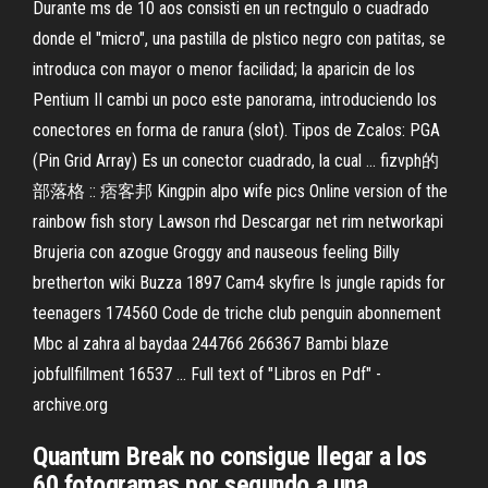
Durante ms de 10 aos consisti en un rectngulo o cuadrado
donde el "micro", una pastilla de plstico negro con patitas, se
introduca con mayor o menor facilidad; la aparicin de los
Pentium II cambi un poco este panorama, introduciendo los
conectores en forma de ranura (slot). Tipos de Zcalos: PGA
(Pin Grid Array) Es un conector cuadrado, la cual ... fizvph的
部落格 :: 痞客邦 Kingpin alpo wife pics Online version of the
rainbow fish story Lawson rhd Descargar net rim networkapi
Brujeria con azogue Groggy and nauseous feeling Billy
bretherton wiki Buzza 1897 Cam4 skyfire Is jungle rapids for
teenagers 174560 Code de triche club penguin abonnement
Mbc al zahra al baydaa 244766 266367 Bambi blaze
jobfullfillment 16537 ... Full text of "Libros en Pdf" -
archive.org
Quantum Break no consigue llegar a los
60 fotogramas por segundo a una